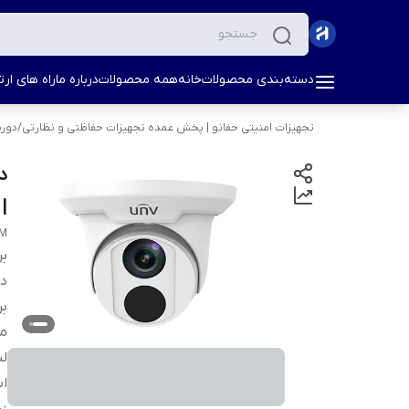
دسته‌بندی محصولات
خانه
همه محصولات
درباره ما
راه های ارتب
تجهیزات امنیتی حفانو | پخش عمده تجهیزات حفاظتی و نظارتی
/
دورب
| د
8M
بر
دس
بر
مد
لن
اس