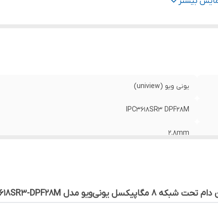
زولوشن
:
8 مگاپیکسل
مایش بیشتر
ع دوربین
:
دام - IP
نس بدنه دوربین
:
بدنه فلزی
یونی ویو (uniview)
IPC3618SR3 DPF28M
2.8mm
IP67
8 مگاپیکسل
بکه 8 مگاپیکسل یونی‌ویو مدل IPC3618SR3-DPF28M
دام - IP