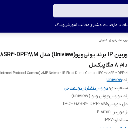
اط با ما
رضایت مشتری
مطالب آموزشی
وبلاگ
ین نظارتی و امنیتی
دوربین IP برند یونی‌ویو(Uniview) مدل M
ام 8 مگاپیکسل
(Internet Protocol Camera) 8MP Network IR Fixed Dome Camera IPC3618SR3-DPF2
ند:
Uniview
ته‌بندی
:
دوربین نظارتی و امنیتی
ند دوربین
:
یونی ویو (uniview)
ل دوربین
:
IPC3618SR3 DPF28M
ز دوربین
:
2.8mm
تاندارد
:
IP67