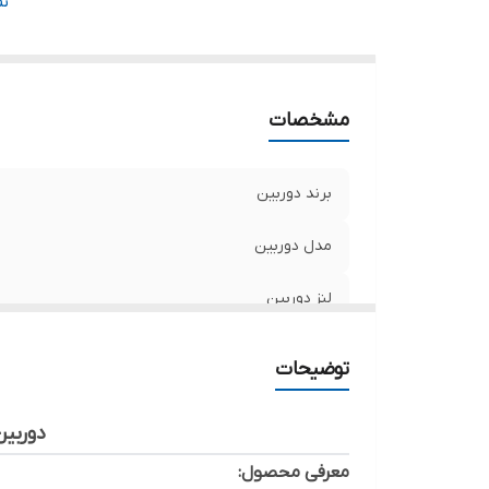
ر
ن
نو
ج
مشخصات
برند دوربین
مدل دوربین
لنز دوربین
استاندارد
توضیحات
رزولوشن
دوربین دام تحت ش
نوع دوربین
معرفی محصول: