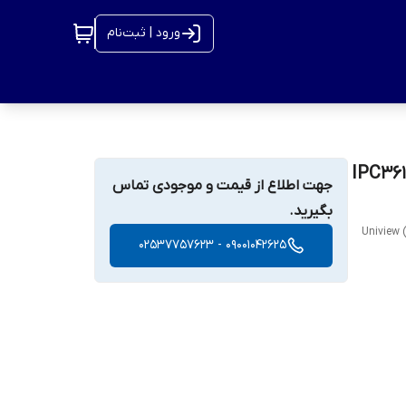
ورود | ثبت‌نام
IPC3618SR3-DPF28
جهت اطلاع از قیمت و موجودی تماس
بگیرید.
Uniview 
09001042625 - 02537757623