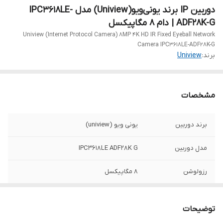
دوربین IP برند یونی‌ویو(Uniview) مدل IPC3618LE-
ADF28K-G | دام 8 مگاپیکسل
Uniview (Internet Protocol Camera) 8MP 4K HD IR Fixed Eyeball Network
Camera IPC3618LE-ADF28K-G
برند:
Uniview
مشخصات
برند دوربین
یونی ویو (uniview)
مدل دوربین
IPC3618LE ADF28K G
رزولوشن
8 مگاپیکسل
لنز دوربین
2.8mm
توضیحات
نوع دوربین
دام - IP