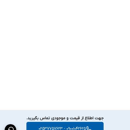
کارت MicroSD
تا ظرفیت
256GB
پشتیبانی از
NAS
و
ذخیره‌سازی شبکه
دسترسی از راه دور با مرورگر وب، نرم‌افزار
EZStation
و اپلیکیشن
EZView
/
EZLive
سازگار با
ONVIF
برای یکپارچگی با سایر
تجهیزات شبکه
---
تغذیه و نصب:
منبع تغذیه:
DC 12V ±25% یا PoE (IEEE 802.3af)
مصرف برق:
۴.۵ وات
نصب آسان
دیواری
،
سقفی
یا
پایه‌ای
دمای کاری:
-30°C تا +60°C
رطوبت کاری:
≤95% بدون میعان
جهت اطلاع از قیمت و موجودی تماس بگیرید.
محافظت در برابر شرایط محیطی سخت با استاندارد
IP67
09001042625 - 02537757623