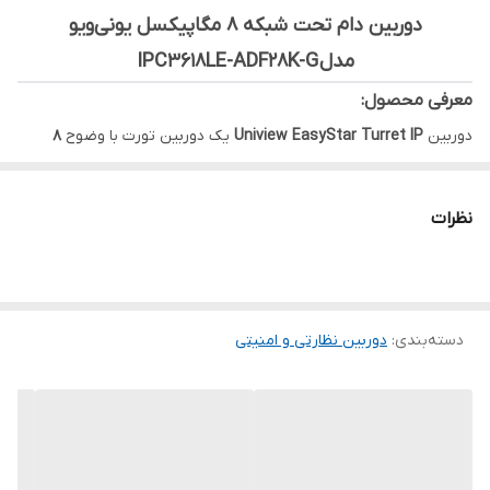
دوربین دام تحت شبکه 8 مگاپیکسل یونی‌ویو
استاندارد
IP67
مدل IPC3618LE-ADF28K-G
جنس بدنه دوربین
---
معرفی محصول:
دوربین
Uniview EasyStar Turret IP
یک دوربین تورِت با وضوح
۸
مگاپیکسل
(
4K
) و سنسور پیشرفته
Easystar
است که تصاویر روشن، با
جزئیات دقیق و رنگ طبیعی ارائه می‌دهد. این دوربین با بدنه مقاوم و
نظرات
استاندارد
IP67
مناسب نصب در محیط‌های داخلی و خارجی مانند دفاتر،
فروشگاه‌ها، پارکینگ‌ها و ساختمان‌های مسکونی است.
دسته‌بندی
:
دوربین نظارتی و امنیتی
---
کیفیت تصویر و دید در شب:
سنسور
1/2.7
"
CMOS Progressive Scan Easystar
با حساسیت بالا
وضوح تصویر:
8MP (3840×2160)@20fps، 5MP
(3072×1728)@30fps، 4MP (2560×1440)@30fps، 1080P@30fps