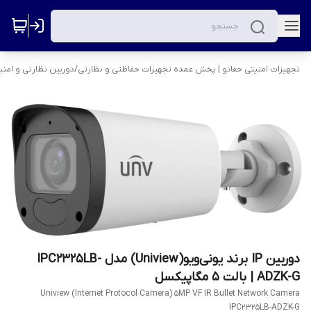
تجهیزات امنیتی حفانو | پخش عمده تجهیزات حفاظتی و نظارتی
/
دوربین نظارتی و امنی
دوربین IP برند یونی‌ویو(Uniview) مدل IPC2325LB-
ADZK-G | بالت 5 مگاپیکسل
Uniview (Internet Protocol Camera) 5MP VF IR Bullet Network Camera
IPC2325LB-ADZK-G