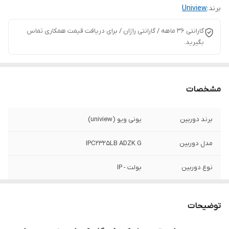
برند:
Uniview
گارانتی 36 ماهه / گارانتی راژان / برای دریافت قیمت همکاری تماس
بگیرید.
مشخصات
برند دوربین
یونی ویو (uniview)
مدل دوربین
IPC2325LB ADZK G
نوع دوربین
بولت - IP
رزولوشن
5 مگاپیکسل
توضیحات
لنز دوربین
2.8 ~ 12mm، لنز موتورایز و فوکوس
اتوماتیک(AF)