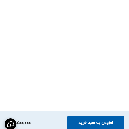
ROI
،
ماسک حریم خصوصی
و فیلترهای تصویر مانند
BLC
،
HLC
و
Defog
دیجیتال
برای کیفیت
تصویر بهتر
پشتیبانی می‌شوند.
---
ذخیره‌سازی و شبکه:
پشتیبانی از
کارت حافظه
MicroSD
تا ظرفیت
256 گیگابایت
و امکان
ذخیره‌سازی شبکه‌ای از طریق
NAS
و
ANR
.
پروتکل‌های شبکه شامل
DDNS
،
FTP
،
HTTPS
،
RTSP
،
TCP/IP
،
IPv4
و
دیگر پروتکل‌های استاندارد و امنیتی است.
اتصال از طریق درگاه
) و ارتباط با نرم‌افزارهای
۱۰/۱۰۰M Ethernet
(
RJ45
EZLive
،
EZView
و
EZStation
امکان‌پذیر است.
---
افزودن به سبد خرید
23,500,000
تغذیه، توان و نصب: