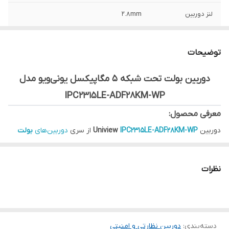
لنز دوربین
2.8mm
استاندارد
IP67 (IEC 60529)
توضیحات
رزولوشن
5 مگاپیکسل
دوربین بولت تحت شبکه ۵ مگاپیکسل یونی‌ویو مدل
نوع دوربین
بولت - IP
IPC2315LE-ADF28KM-WP
جنس بدنه دوربین
گرافن و فلز (Graphene + Metal)
معرفی محصول:
دوربین
IPC2315LE-ADF28KM-WP
Uniview
از سری
دوربین‌های
بولت
تحت شبکه
با وضوح
۵ مگاپیکسل
و فناوری
ColorHunter
طراحی شده تا
در تمام شبانه‌روز تصاویری کاملاً رنگی، شفاف و واقعی ارائه دهد. این
نظرات
مدل با
لنز ۲.۸ میلی‌متری
و دیافراگم باز
F1.0
، در نور بسیار کم هم تصویر
رنگی تولید می‌کند و با بدنه فلزی مقاوم و استاندارد
IP67
برای فضاهای
داخلی و بیرونی گزینه‌ای ایده‌آل محسوب می‌شود.
دسته‌بندی
:
دوربین نظارتی و امنیتی