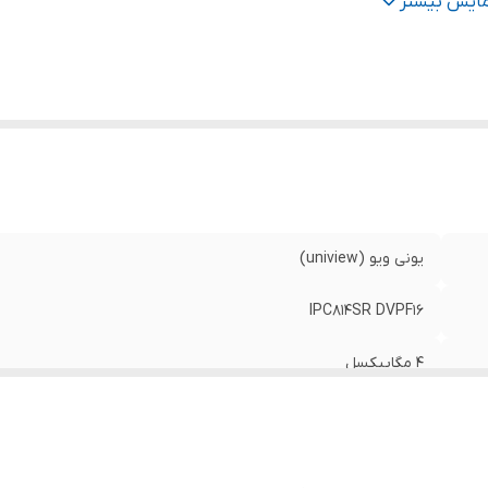
تاندارد
:
IP66 / IK10
مایش بیشتر
نس بدنه دوربین
:
فلز (Metal)
ز دوربین
:
1.6mm
یونی ویو (uniview)
IPC814SR DVPF16
4 مگاپیکسل
دام - IP
IP66 / IK10