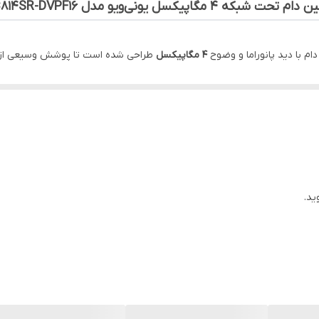
 تحت شبکه ۴ مگاپیکسل یونی‌ویو مدل IPC814SR-DVPF16
فلز (Metal)
1.6mm
ام با دید پانوراما و وضوح
۴ مگاپیکسل
طراحی شده است تا پوشش وسیعی از مح
های داخلی و خارجی ایده‌آل بوده و در برابر نفوذ آب، گردوغبار و ضربه مقاو
۲۵۶
×
۱۴۴۰
پیکسل با
نرخ ۲۵ فریم
بر ثانیه است و تصویری نرم و واضح ارائه می
ید.
نویز،
Defog
دیجیتال برای وضوح بهتر در شرایط مه‌آلود و
WDR 120dB
برای مد