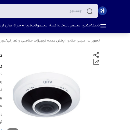
دسته‌بندی محصولات
خانه
همه محصولات
درباره ما
راه های ارتب
تجهیزات امنیتی حفانو | پخش عمده تجهیزات حفاظتی و نظارتی
/
دورب
دام 
16
بر
دس
بر
مد
ر
نو