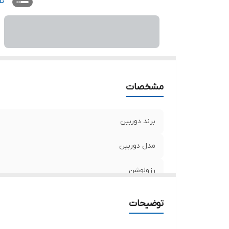
اس
ن
ج
لن
مشخصات
برند دوربین
مدل دوربین
رزولوشن
نوع دوربین
توضیحات
استاندارد