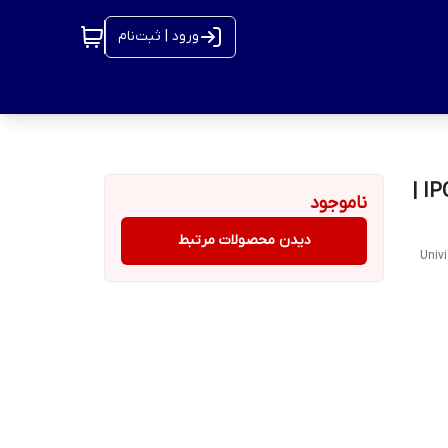
ورود | ثبت‌نام
دوربین IP برند یونی‌ویو(Uniview) مدل IPC814SR-DVPF16 |
ناموجود
دیدن محصولات مرتبط
Univ