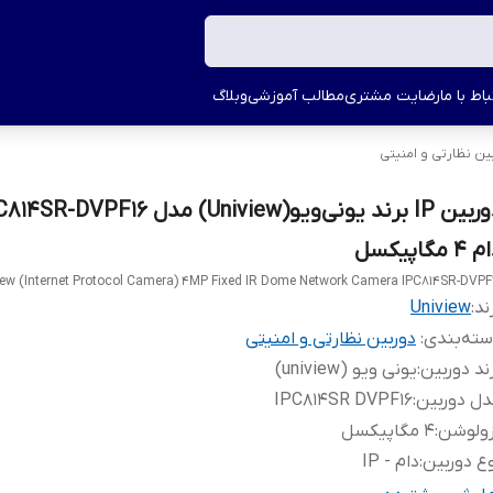
اط با ما
رضایت مشتری
مطالب آموزشی
وبلاگ
ین نظارتی و امنیتی
4 مگاپیکسل
iew (Internet Protocol Camera) 4MP Fixed IR Dome Network Camera IPC814SR-DVPF
ند:
Uniview
ته‌بندی
:
دوربین نظارتی و امنیتی
ند دوربین
:
یونی ویو (uniview)
ل دوربین
:
IPC814SR DVPF16
زولوشن
:
4 مگاپیکسل
ع دوربین
:
دام - IP