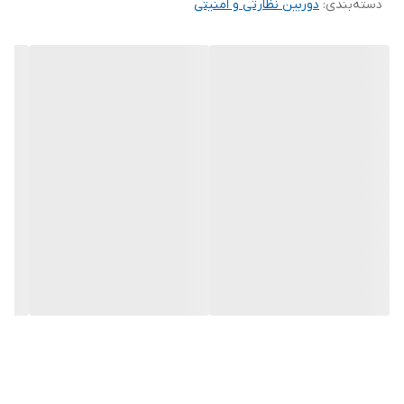
دسته‌بندی
:
دوربین نظارتی و امنیتی
---
کیفیت تصویر و دید در شب:
دوربین دارای سنسور
1/1.8 اینچ CMOS
با وضوح
۴ مگاپیکسل
است و
حداقل روشنایی
رنگی ۰.۰۰۰۵ لوکس
با فعال بودن
AGC
را ارائه می‌دهد.
قابلیت
ColorHunter
امکان نمایش تصاویر تمام‌رنگی حتی در شب را
فراهم می‌کند و
Warm Light
تا فاصله
۳۰ متر
، روشنایی یکنواخت را
تضمین می‌کند.
WDR 120dB
و
DNR
3D
/
2D
کیفیت تصویر واضح در صحنه‌های نور قوی و
محیط‌های پر نویز را تضمین می‌کند و قابلیت
Defog
دیجیتال دید شفاف
حتی در شرایط مه‌آلود را ممکن می‌سازد.
---
لنز و زاویه دید: