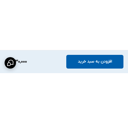
می‌شود.
امکانات امنیتی شامل رمزگذاری
HTTPS
، احراز هویت
RTSP
و
HTTP
،
ثبت گزارش
عملیات
و
محافظت
ARP
است.
---
بدنه و استانداردها:
بدنه از
گرافن
و
پلاستیک
مقاوم
ساخته شده و با استاندارد
IP67
در برابر
افزودن به سبد خرید
8,130,000
گردوغبار
و
باران
مقاوم است.
ابعاد:
161
×
63
×
62
میلی‌متر
،
وزن:
۰.31
کیلوگرم
گواهی‌های بین‌المللی:
WEEE
/
RoHS
،
CB
،
CUL
/
UL
،
FCC
،
CE
---
برگشت به بالا
تغذیه و نصب:
تغذیه با
DC 12V±25%
یا
IEEE 802.3af
(
PoE
) انجام می‌شود و مصرف