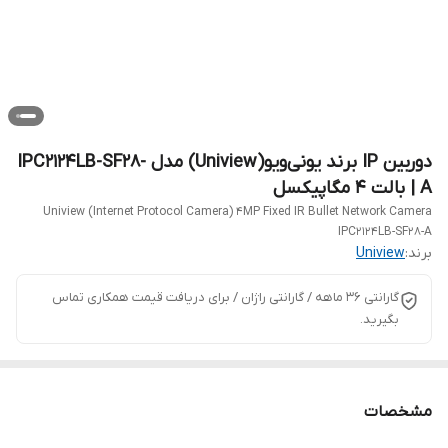
دوربین IP برند یونی‌ویو(Uniview) مدل IPC2124LB-SF28-
A | بالت 4 مگاپیکسل
Uniview (Internet Protocol Camera) 4MP Fixed IR Bullet Network Camera
IPC2124LB-SF28-A
برند:
Uniview
گارانتی 36 ماهه / گارانتی راژان / برای دریافت قیمت همکاری تماس
بگیرید.
مشخصات