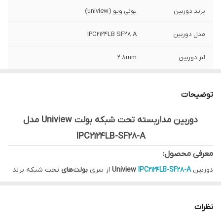
برند دوربین
یونی ویو (uniview)
مدل دوربین
IPC2124LB SF28 A
لنز دوربین
2.8mm
رزولوشن
4 مگاپیکسل
توضیحات
نوع دوربین
بولت - IP
دوربین مداربسته تحت شبکه بولت Uniview مدل
استاندارد
IP67 protection
IPC2124LB-SF28-A
جنس بدنه دوربین
پلاستیک و گرافن (Graphene + Plastic)
معرفی محصول:
دوربین
IPC2124LB-SF28-A
Uniview
از سری
بولت‌های
تحت شبکه برند
Uniview
با وضوح
۴ مگاپیکسل
طراحی شده تا تصاویری شفاف، دقیق و با
جزئیات بالا ارائه دهد. این مدل با بدنه مقاوم و استاندارد
IP67
، گزینه‌ای
نظرات
مناسب برای نصب در محیط‌های داخلی و خارجی است.