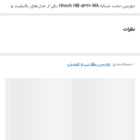
دوربین تحت شبکه
Hitech HIB-5366-WA
یکی از مدل‌های باکیفیت و
حرفه‌ای
برند هایتک
است که برای پروژه‌های نظارتی حساس در
محیط‌های خانگی، فروشگاهی و صنعتی طراحی شده است. این مدل با
نظرات
سنسور
۵ مگاپیکسلی
SONY 335
و
فناوری Starlight
عملکردی
چشمگیر در نور کم دارد و تصاویر واضح و طبیعی را حتی در تاریکی ثبت
می‌کند.
دسته‌بندی
:
دوربین نظارتی و امنیتی
---
کیفیت تصویر:
با رزولوشن
۵ مگاپیکسل
و نرخ فریم
۲۵fps@5M
، این دوربین
ویدئوهایی روان و با جزئیات بسیار بالا ارائه می‌دهد. سنسور حرفه‌ای
Sony 335
به همراه فناوری
HDR
با
دامنه دینامیکی ۱۲۰ دسی‌بل
باعث
می‌شود تصویر در محیط‌هایی با نور ترکیبی (روشن و تاریک هم‌زمان)
کاملاً متعادل و شفاف ثبت شود.
فناوری
Starlight
نیز امکان ثبت تصویر رنگی در نور بسیار کم را فراهم