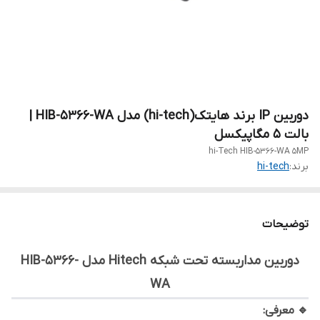
دوربین IP برند هایتک(hi-tech) مدل HIB-5366-WA |
بالت 5 مگاپیکسل
hi-Tech HIB-5366-WA 5MP
برند:
hi-tech
توضیحات
دوربین مداربسته تحت شبکه Hitech مدل HIB-5366-
WA
🔹 معرفی: