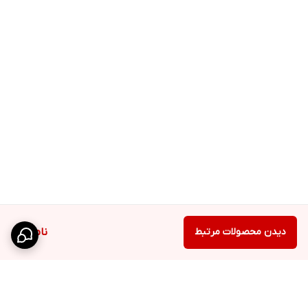
---
✅ ویژگی‌های کلیدی HIB-5366-WA:
رزولوشن: ۵ مگاپیکسل
سنسور تصویر: Sony 335
لنز ثابت: 3.6mm / Starlight
نرخ فریم: 25fps@5M
دید در شب رنگی با نور گرم تا ۲۵ متر
فناوری HDR (120dB) برای وضوح تصویر در اختلاف نوری بالا
پشتیبانی از ONVIF / PoE / میکروفون داخلی
بدنه فلزی مقاوم
دیدن محصولات مرتبط
ناموجود
تغذیه:
12V-2A
---