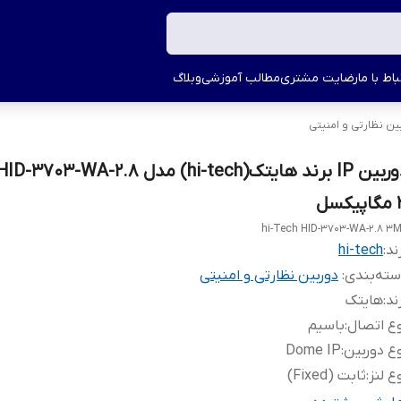
اط با ما
رضایت مشتری
مطالب آموزشی
وبلاگ
ین نظارتی و امنیتی
کسل
hi-Tech HID-3703-WA-2.8 3
ند:
hi-tech
ته‌بندی
:
دوربین نظارتی و امنیتی
ند
:
هایتک
ع اتصال
:
باسیم
ع دوربین
:
Dome IP
ع لنز
:
ثابت (Fixed)