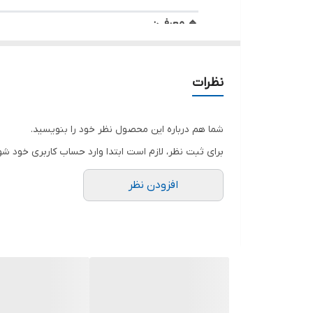
محدوده دید در شب
🔹 معرفی:
جنس بدنه
دوربین تحت شبکه
HID-3703-WA-2.8
Hitech
یک 
میلی‌متری YTOT
و سنسور
SC4336
، تصاویر شف
منبع تغذیه
نظرات
سایر ویژگی ها
---
شما هم درباره این محصول نظر خود را بنویسید.
کیفیت تصویر:
برای ثبت نظر، لازم است ابتدا وارد حساب کاربری خود شو
با رزولوشن
۳ مگاپیکسل
و نرخ فریم
۲۵fps@5M
،
با تضاد نوری زیاد حفظ می‌کند. همچنین نور گرم ت
افزودن نظر
---
لنز و زاویه دید:
لنز ثابت
۲.۸ میلی‌متری YTOT
زاویه دید گسترده‌
مشاهده کامل محیط بدون افت کیفیت یا اعوجاج را 