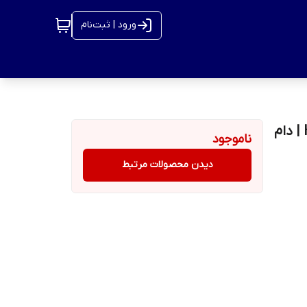
ورود | ثبت‌نام
دوربین IP برند هایتک(hi-tech) مدل HID-3703-WA-2.8 | دام
ناموجود
دیدن محصولات مرتبط