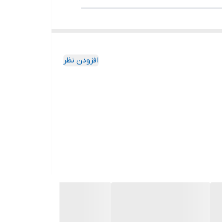
راحی شده است. این دوربین با لنز
۲.۸
ی مناسب است.
افزودن نظر
 آب IP66
ی
WDR 120dB
جزئیات تصویر را حتی در محیط‌های
ای عمومی
کاملاً مناسب است. این لنز امکان