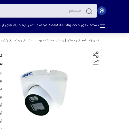
دسته‌بندی محصولات
خانه
همه محصولات
درباره ما
راه های ارتب
تجهیزات امنیتی حفانو | پخش عمده تجهیزات حفاظتی و نظارتی
/
دورب
3 مگاپی
MP
بر
دس
بر
نو
نو
نو