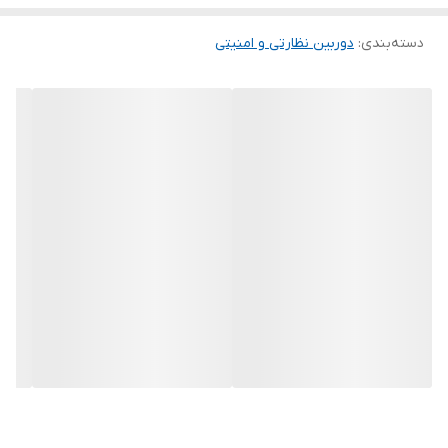
Hisilicon
تصاویر شفاف و با جزئیات بالا ارائه می‌دهد و برای
محیط‌های خانگی، اداری و فروشگاهی مناسب است.
دسته‌بندی
:
دوربین نظارتی و امنیتی
---
کیفیت تصویر:
با رزولوشن
۵ مگاپیکسل
و نرخ فریم
HID-
،
۲۵fps@5M
5405-WA
ویدئوهایی روان و با وضوح بالا ضبط می‌کند.
فناوری
DWDR
جزئیات تصویر را در محیط‌های با تضاد نوری
حفظ می‌کند و نور گرم تا ۲۵ متر امکان دید واضح و تصویر
رنگی در شب را فراهم می‌سازد.
---
لنز و زاویه دید:
لنز
ثابت 4.0 میلی‌متری YTOT
زاویه دید گسترده‌ای ارائه