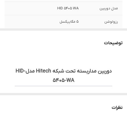
مدل دوربین
HID 5405 WA
رزولوشن
5 مگاپیکسل
نوع دوربین
دام - IP
توضیحات
لنز دوربین
4.0mm
جنس بدنه دوربین
پلاستیک (Plastic)
دوربین مداربسته تحت شبکه Hitech مدل HID-
5405-WA
🔹 معرفی:
دوربین تحت شبکه
HID-5405-WA
Hitech
یک مدل با
نظرات
رزولوشن
۵ مگاپیکسل
است که برای نظارت حرفه‌ای طراحی
شده است. این دوربین با لنز
4.0 میلی‌متری YTOT
و سنسور