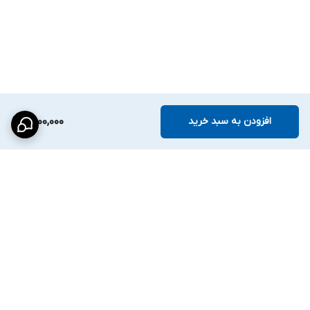
نرخ فریم: 25fps@5M
لنز ثابت: 4.0mm YTOT
سنسور تصویر: Hisilicon
دید در شب رنگی با نور گرم تا ۲۵ متر
فناوری DWDR
میکروفون داخلی برای ضبط صدا
افزودن به سبد خرید
6,000,000
پشتیبانی از ONVIF و PoE
بدنه پلاستیکی مقاوم
تغذیه:
12V-2A
---
برگشت به بالا
✨دوربین
HID-5405-WA
Hitech
با ترکیب کیفیت تصویر بالا،
زاویه دید مناسب، نور گرم شب و بدنه سبک و مقاوم،
انتخابی مناسب و اقتصادی برای نظارت حرفه‌ای محیط‌های