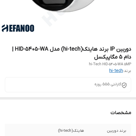
دوربین IP برند هایتک(hi-tech) مدل HID-5405-WA |
دام 5 مگاپیکسل
hi-Tech HID-5405-WA 5MP
برند:
hi-tech
گارانتی 555 روزه
مشخصات
برند دوربین
هایتک(hi-tech)