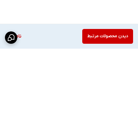
لنز ثابت: ۲.۸ mm
فناوری DWDR
دید در شب رنگی با نور گرم تا ۲۵ متر
میکروفون داخلی برای ضبط صدا
دیدن محصولات مرتبط
ناموجود
پشتیبانی از ONVIF و PoE
بدنه فلزی/پلاستیک
تغذیه:
12V-2A
---
برگشت به بالا
✨دوربین
HID-5403-WA-2.8
با رزولوشن بالا، لنز
۲.۸
میلی‌متری
، فناوری
DWDR
، قابلیت
ضبط
صدا
و بدنه
مقاوم
،
انتخابی مناسب برای نظارت حرفه‌ای محیط‌های اداری،
فروشگاهی و ورودی‌ها است.
---