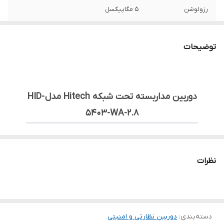
رزولوشن
5 مگاپیکسل
لنز دوربین
2.8mm
توضیحات
جنس بدنه دوربین
پلاستیک و فلز (METAL / Plastic)
نوع دوربین
دام - IP
دوربین مداربسته تحت شبکه Hitech مدل HID-
5403-WA-2.8
🔹 معرفی:
دوربین تحت شبکه
HID-5403-WA-2.8
یک مدل پیشرفته با
نظرات
رزولوشن
۵ مگاپیکسل
است که برای نظارت دقیق و حرفه‌ای
طراحی شده است. این دوربین با لنز
۲.۸ میلی‌متری
و فناوری
Starlight
، تصاویر روشن و با جزئیات بالا ارائه می‌دهد.
پشتیبانی از قابلیت ضبط صدا و
استاندارد ONVIF
، این مدل
دسته‌بندی
:
دوربین نظارتی و امنیتی