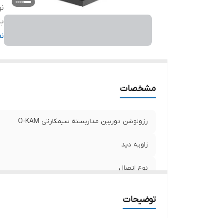
نو
با
د
ن
پش
ق
ار
مشخصات
رزولوشن دوربین مداربسته سیمکارتی O-KAM
زاویه دید
نوع اتصال
باتری
توضیحات
دید در شب