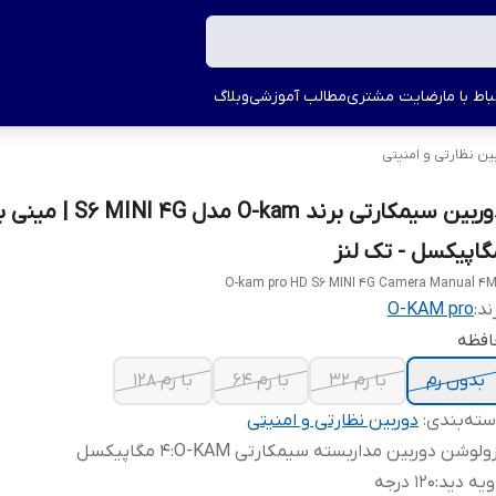
اط با ما
رضایت مشتری
مطالب آموزشی
وبلاگ
ین نظارتی و امنیتی
گاپیکسل - تک لنز
O-kam pro HD S6 MINI 4G Camera Manual 4
ند:
O-KAM pro
افظه
بدون رم
با رم 32
با رم 64
با رم 128
ته‌بندی
:
دوربین نظارتی و امنیتی
ولوشن دوربین مداربسته سیمکارتی O-KAM
:
4 مگاپیکسل
ویه دید
:
120 درجه