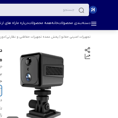
دسته‌بندی محصولات
خانه
همه محصولات
درباره ما
راه های ارتب
تجهیزات امنیتی حفانو | پخش عمده تجهیزات حفاظتی و نظارتی
/
دورب
م
MP
بر
ح
دس
رز
زا