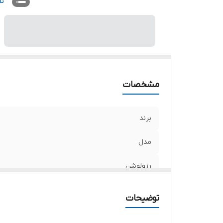
اس
ن
لن
ج
مشخصات
برند
مدل
رزولوشن
نوع دوربین
توضیحات
استاندارد