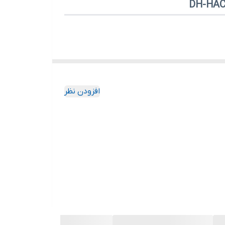
DH-HAC
ا و استاندارد قدرتمند
IP67
، برای محیط‌های بیرونی
افزودن نظر
رای پروژه‌های امنیتی است.