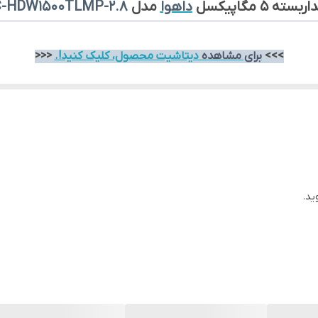
ه 5 مگاپیکسل
داهوا
مدل
-HDW1500TLMP-2.8
2.8mm
فلز در سراسر پوشش (Metal throughout the whole casing)
>>>
برای مشاهده
دیتاشیت محصول، کلیک کنید!.
<<<
از سری
HDCVI
داهوا
است که با بدنه‌ی کاملاً فلزی، کیفیت ساخت بسیار بال
و سازگاری کامل با همه فرمت‌های آنالوگ، یک انتخاب اقتصادی اما حرفه‌ای ب
ید.