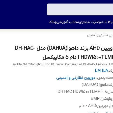
اط با ما
رضایت مشتری
مطالب آموزشی
وبلاگ
ین نظارتی و امنیتی
دوربین AHD برند داهوا(DAHUA) مدل DH-HAC-
HDW1500TL | دام 5 مگاپیکسل
DAHUA 5MP Starlight HDCVI IR Eyeball Camera, PAL DH-HAC-HDW1500TL
ند:
DAHUA
ته‌بندی
:
دوربین نظارتی و امنیتی
ند
:
داهوا (DAHUA)
دل
:
DH HAC HDW1500TLMP 2.8
زولوشن
:
5MP
ع دوربین
:
AHD - دام