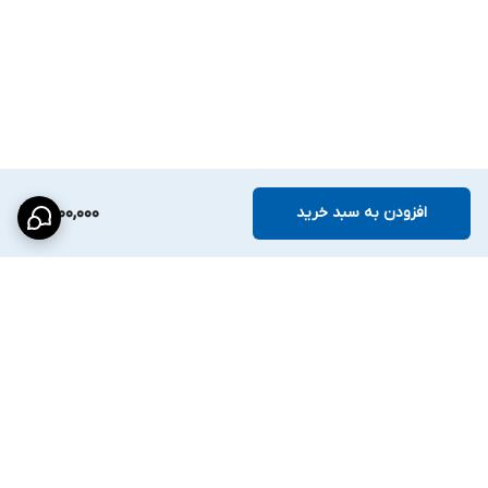
حالت‌های روشنایی:
WL
&
Smart IR
(نور ترکیبی هوشمند)
IR Mode
(چشم‌انداز سیاه‌وسفید)
Warm Light Mode
(دید در شب رنگی کامل)
>>>
سیستم Smart Dual Light باعث می‌شود دوربین ابتدا با IR کار کند
افزودن به سبد خرید
5,100,000
و در صورت شناسایی حرکت، تصویر را به حالت رنگی با نور گرم تغییر
دهد تا چهره و جزئیات محیط کاملاً مشخص باشد.
---
پردازش تصویر و تنظیمات تصویری:
Day/Night:
Auto
/
Color
/
B
/
W
برگشت به بالا
DWDR
برای مدیریت نورهای شدید
HLC
/
BLC
برای جلوگیری از نور پس‌زمینه و نور مستقیم
3DNR
کاهش نویز دیجیتال