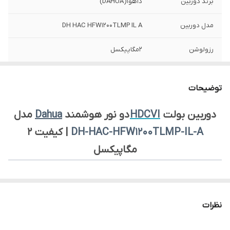
برند دوربین
داهوا(DAHUA)
مدل دوربین
DH HAC HFW1200TLMP IL A
رزولوشن
2مگاپیکسل
نوع دوربین
بولت - AHD
توضیحات
لنز دوربین
3.6mm
دوربین بولت
HDCVI
دو نور هوشمند
Dahua
مدل
استاندارد
IP67
DH-HAC-HFW1200TLMP-IL-A
| کیفیت 2
جنس بدنه دوربین
پوشش جلو فلزی + عقب پلاستیکی + براکت
مگاپیکسل
فلزی (Metal front cover + plastic rear
barrel + metal bracket)
>>>
برای مشاهده
دیتاشیت محصول، کلیک کنید!.
<<<
نظرات
معرفی محصول: