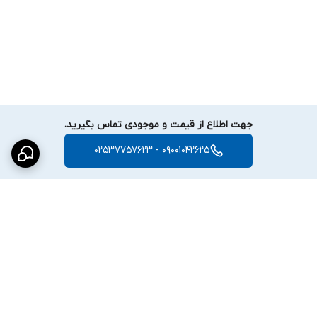
---
عرضه از فروشگاه
امنیتی حفاظتی حفانو
اطمینان در هر فریم تصویر
جهت اطلاع از قیمت و موجودی تماس بگیرید.
09001042625 - 02537757623
برگشت به بالا