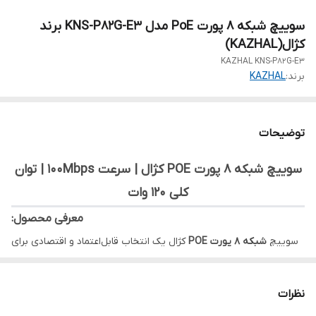
سوییچ شبکه 8 پورت PoE مدل KNS-P82G-E3 برند
کژال(KAZHAL)
KAZHAL KNS-P82G-E3
برند:
KAZHAL
توضیحات
سوییچ شبکه ۸ پورت POE کژال | سرعت 100Mbps | توان
کلی 120 وات
معرفی محصول:
سوییچ
شبکه ۸ پورت POE
کژال یک انتخاب قابل‌اعتماد و اقتصادی برای
راه‌اندازی شبکه‌های کوچک و متوسط است. این مدل با پشتیبانی از
استانداردهای
802.3at
/
802.3af
، امکان تأمین برق و دیتا را هم‌زمان از
نظرات
طریق کابل شبکه فراهم می‌کند و مناسب دوربین‌های مدار بسته،