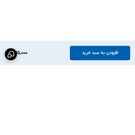
دتکتور حرارتی
5O7
مدل
AH507A
، محصولی حرفه‌ای با تشخیص سریع و
دقت بالا است که جان و مال شما و عزیزانتان را در برابر حریق محافظت
می‌کند. نصب آسان، عملکرد پایدار و هماهنگی کامل با
سیستم‌های
کانونشنال
، این محصول را به یک راهکار مطمئن و هوشمند برای امنیت
محیط تبدیل می‌کند.
افزودن به سبد خرید
1,095,000
---
عرضه از فروشگاه
امنیتی حفاظتی حفانو
اطمینان در هر مکان
برگشت به بالا