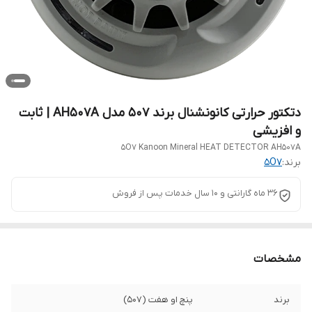
دتکتور حرارتی کانونشنال برند 507 مدل AH507A | ثابت
و افزیشی
5O7 Kanoon Mineral HEAT DETECTOR AH507A
برند:
5O7
36 ماه گارانتی و 10 سال خدمات پس از فروش
مشخصات
برند
پنچ او هفت (507)