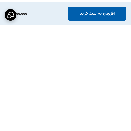
حداقل فاصله فوکوس:
0.8 متر
افزودن به سبد خرید
8,000,000
---
فاصله DORI:
بر اساس
استاندارد EN-62676-4
:
Detect
(
تشخیص
): 55 متر
برگشت به بالا
Observe
(
مشاهده
): 22 متر
Recognize
(
شناسایی
): 11 متر
Identify
(
تشخیص هویت
): 5.5 متر
---
ارسال ویژه
پشتیبانی ۲۴ ساعته
پردازش تصویر و فیلترها:
این دوربین از قابلیت‌های پردازش تصویر زیر پشتیبانی می‌کند:
DWDR