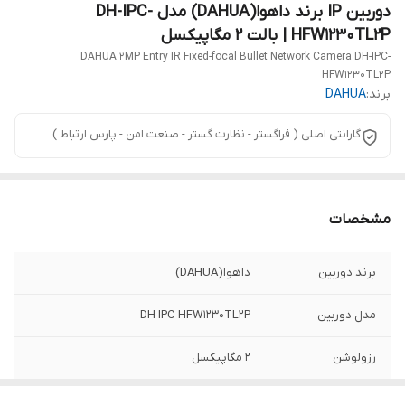
دوربین IP برند داهوا(DAHUA) مدل DH-IPC-
HFW1230TL2P | بالت 2 مگاپیکسل
DAHUA 2MP Entry IR Fixed-focal Bullet Network Camera DH-IPC-
HFW1230TL2P
برند:
DAHUA
گارانتی اصلی ( فراگستر - نظارت گستر - صنعت امن - پارس ارتباط )
مشخصات
برند دوربین
داهوا(DAHUA)
مدل دوربین
DH IPC HFW1230TL2P
رزولوشن
2 مگاپیکسل
نوع دوربین
بالت - IP