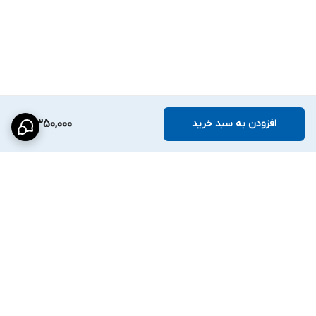
---
✅ ویژگی‌های کلیدی HiTech HAD-5105-WA-2.8:
رزولوشن: ۵ مگاپیکسل
لنز ثابت: ۲.۸ میلی‌متر YTOT
سنسور تصویر: K06
افزودن به سبد خرید
3,350,000
دید در شب تا ۲۵ متر با نور مادون قرمز گرم
فناوری DWDR برای وضوح در شرایط نوری مختلف
منوی UTC برای تنظیمات از راه دور
میکروفون داخلی برای ضبط صدا
بدنه پلاستیکی (Pelastic)
برگشت به بالا
منبع تغذیه: 12V-2A
نوع دوربین:
AHD/TVI