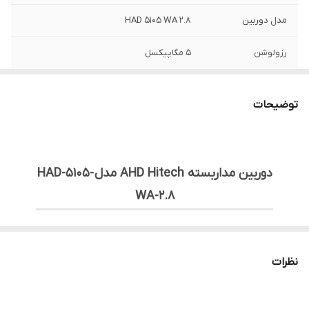
مدل دوربین
HAD 5105 WA 2.8
رزولوشن
5 مگاپیکسل
نوع دوربین
دام - AHD
توضیحات
جنس بدنه دوربین
پلاستیک (pelastic)
لنز دوربین
2.8mm
دوربین مداربسته AHD Hitech مدل HAD-5105-
WA-2.8
🔹 معرفی:
دوربین
HAD-5105-WA-2.8
TVI
/
AHD
یکی از مدل‌های
نظرات
باکیفیت
برند هایتک
است که با رزولوشن
۵ مگاپیکسل
،
تصاویر واضح و جزئیاتی دقیق را برای نظارت حرفه‌ای ارائه