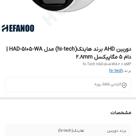
دوربین AHD برند هایتک(hi-tech) مدل HAD-5105-WA |
دام 5 مگاپیکسل 2.8mm
hi-Tech HAD-5105-WA-2.8 5MP
برند:
hi-tech
گارانتی 555 روزه
مشخصات
برند دوربین
هایتک(hi-tech)