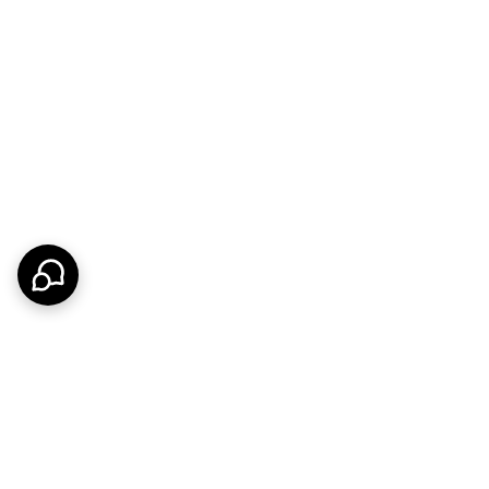
 چشمگیر مصرف پهنای باند و فضای ذخیره‌سازی
یت و انعطاف‌پذیری تصویر را افزایش می‌دهند.
Sm
امکان
Smart Search
برای جستجوی هوشمند