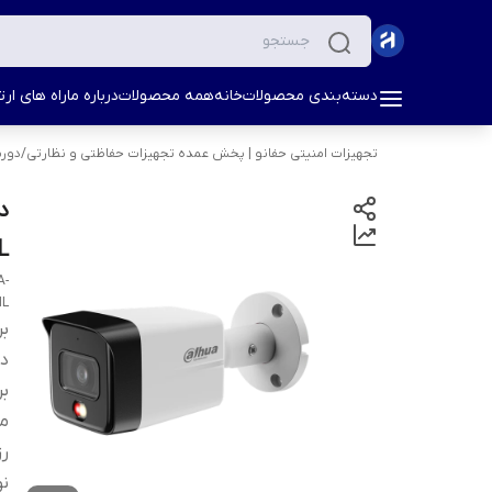
دسته‌بندی محصولات
خانه
همه محصولات
درباره ما
راه های ارتب
تجهیزات امنیتی حفانو | پخش عمده تجهیزات حفاظتی و نظارتی
/
دورب
IL | بالت 
A-
IL
بر
دس
بر
مد
ر
نو