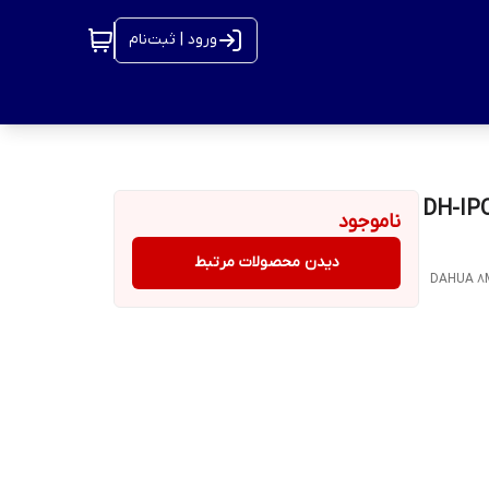
ورود | ثبت‌نام
DH-IPC-HFW183-
ناموجود
دیدن محصولات مرتبط
DAHUA 8MP