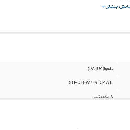
ز دوربین
:
2.8mm
مایش بیشتر
تاندارد
:
IP67
نس بدنه دوربین
:
فلز (Metal)
داهوا(DAHUA)
DH IPC HFW1839TCP A IL
8 مگاپیکسل
بالت - IP
2.8mm