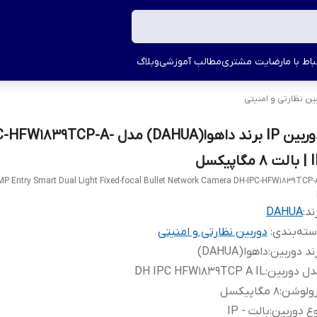
اط با ما
رضایت مشتری
مطالب آموزشی
وبلاگ
ین نظارتی و امنیتی
دوربین IP برند داهوا(DAHUA) مدل 9TCP-A
8 مگاپیکسل
 Entry Smart Dual Light Fixed-focal Bullet Network Camera DH-IPC-HFW1839TCP-
ند:
DAHUA
ته‌بندی
:
دوربین نظارتی و امنیتی
ند دوربین
:
داهوا(DAHUA)
ل دوربین
:
DH IPC HFW1839TCP A IL
زولوشن
:
8 مگاپیکسل
ع دوربین
:
بالت - IP