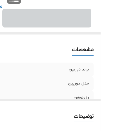
لن
ن
اس
ج
مشخصات
برند دوربین
مدل دوربین
رزولوشن
نوع دوربین
توضیحات
لنز دوربین