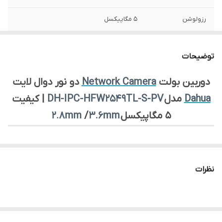
رزولوشن
5 مگاپیکسل
نوع دوربین
بولت - IP
توضیحات
لنز دوربین
2.8mm/3.6mm
دوربین بولت
Network Camera
دو نور دوال لایت
جنس بدنه دوربین
فلز (Metal)
Dahua
مدل
DH-IPC-HFW2549TL-S-PV
| کیفیت
استاندارد
IP67
5 مگاپیکسل
3.6mm
/
2.8mm
>>>
برای مشاهده
دیتاشیت محصول، کلیک کنید!.
<<<
نظرات
معرفی محصول:
5MP Smart Dual Light Active Deterrence Fixed-focal Bullet
WizSense
Network Camera