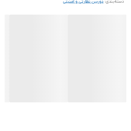
دسته‌بندی
:
دوربین نظارتی و امنیتی
دوربین
تحت شبکه
بولت ۵ مگاپیکسلی Smart Dual Light با بازدارندگی
فعال (Active Deterrence) – WizSense
دوربین
DH-IPC-HFW2549TL-S-PV
از سری
WizSense
داهوا
، یک
دوربین بولت
تحت شبکه
با وضوح
۵ مگاپیکسل
است که با بهره‌گیری از
نور دوگانه هوشمند
(
IR
و
Warm Light
)، بازدارندگی فعال صوتی و نوری
و قابلیت‌های هوش مصنوعی پیشرفته، برای افزایش امنیت محیط‌های
حساس طراحی شده است. این مدل علاوه بر ثبت تصویر باکیفیت، امکان
هشداردهی فعال و تعامل صوتی دوطرفه را نیز فراهم می‌کند.
---
کیفیت تصویر و سنسور:
این دوربین به
سنسور 1/2.7 اینچی CMOS
مجهز شده و تصویربرداری با
وضوح بالا و نویز کم را حتی در نور بسیار کم ارائه می‌دهد.
حداکثر رزولوشن:
2960×1688 پیکسل