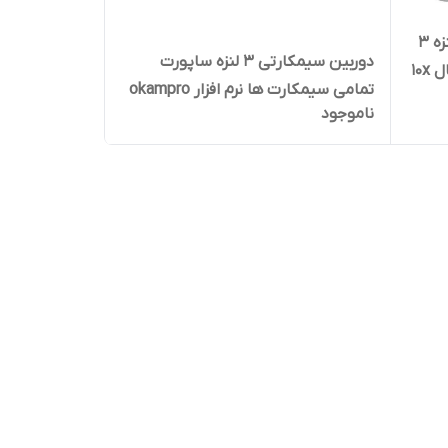
دوربین سیمکارتی خورشیدی 3 لنزه 3
دوربین سیمکارتی 3 لنزه ساپورت
تصویر ریجستر شده با زوم اپتیکال 10x
تمامی سیمکارت ها نرم افزار okampro
ناموجود
اوکم پرو