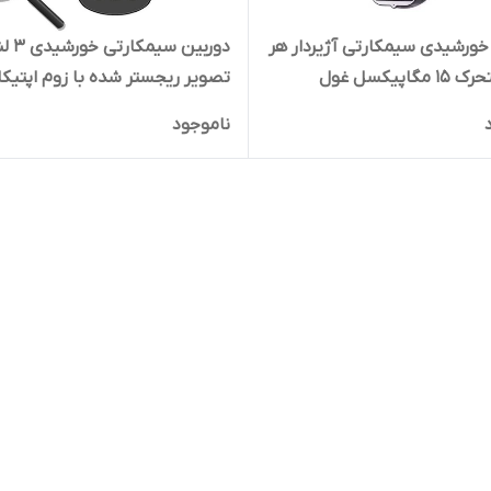
خورشیدی سیمکارتی آژیردار هر
3 لنز متحرک 15 مگاپیکسل غول
ی
پلاک خوان تا 100 متر بدون افت کیفیت
ناموجود