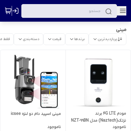
مینی
پربازدیدترین
برندها
قیمت
دسته‌بندی
فقط م
مودم 4G LTE برند
مینی اسپید دام دو لنزه icsee
نزتک(Naztech) مدل NZT-99BN
ناموجود
ناموجود
| قابل حمل