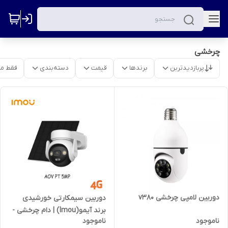
چرخشی
پربازدیدترین
برندها
قیمت
دسته‌بندی
فقط م
دوربین لامپی چرخشی v380
دوربین سیمکارتی خورشیدی
برند آیمو(Imou) | دام چرخشی -
ناموجود
ناموجود
5 مگاپیکسل - دوگانه وایرلس و