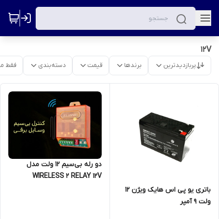
12V
پربازدیدترین
برندها
قیمت
دسته‌بندی
فقط م
دو رله بی‌سیم ۱۲ ولت مدل
WIRELESS 2 RELAY 12V
باتری یو پی اس هایک ویژن 12
ولت 9 آمپر