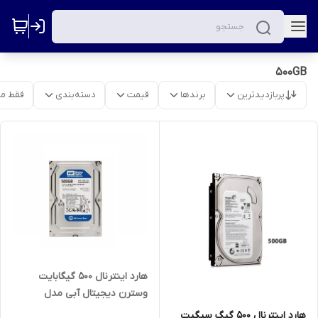
500GB
پربازدیدترین
برندها
قیمت
دسته‌بندی
فقط م
هارد اینترنال 500 گیگابایت
وسترن دیجیتال آبی مدل
WD5000AAKX
هارد اینترنال 500 گیگ سیگیت