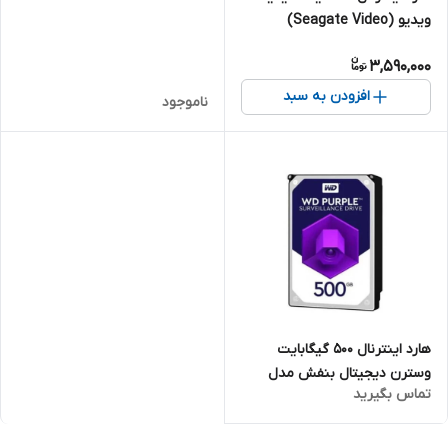
ویدیو (Seagate Video)
3,590,000
افزودن به سبد
ناموجود
هارد اینترنال 500 گیگابایت
وسترن دیجیتال بنفش مدل
تماس بگیرید
WD05PURX (ایرانتک)