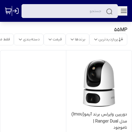
55MP
پربازدیدترین
برندها
قیمت
دسته‌بندی
فقط م
دوربین وایرلس برند آیمو(Imou)
مدل Ranger Dual |
ناموجود
بیبی‌کم(رنجر) - 10مگاپیکسل -