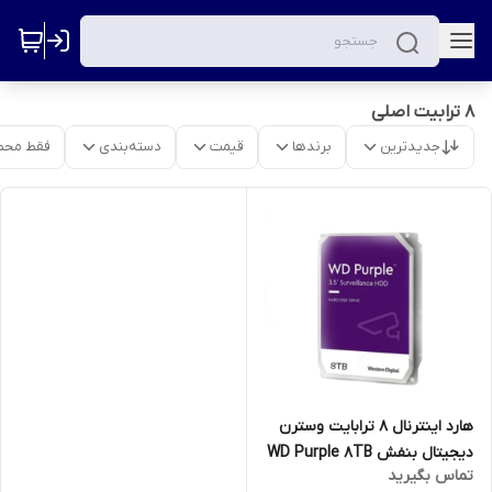
8 ترابیت اصلی
جدیدترین
برندها
قیمت
دسته‌بندی
فقط محص
هارد اینترنال 8 ترابایت وسترن
دیجیتال بنفش WD Purple 8TB
تماس بگیرید
(اصلی)