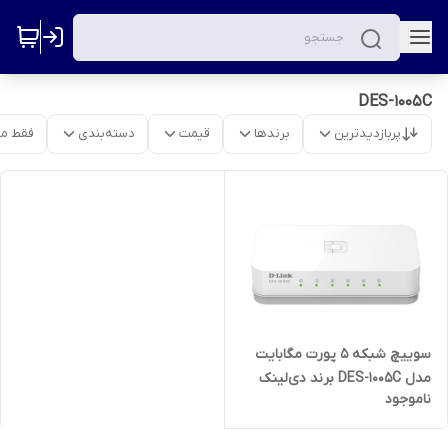
DES-1005C
پربازدیدترین
برندها
قیمت
دسته‌بندی
فقط م
سوییچ شبکه 5 پورت مگابایت
مدل DES-1005C برند دی‌لینک
ناموجود
(D-Link)