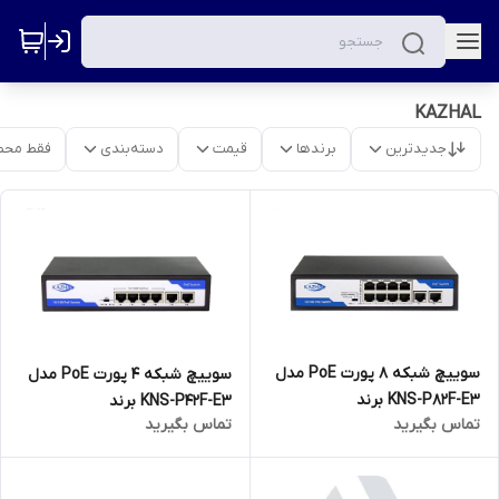
KAZHAL
جدیدترین
برندها
قیمت
دسته‌بندی
فقط محص
سوییچ شبکه 8 پورت PoE مدل
سوییچ شبکه 4 پورت PoE مدل
KNS-P82F-E3 برند
KNS-P42F-E3 برند
تماس بگیرید
تماس بگیرید
کژال(KAZHAL)
کژال(KAZHAL)