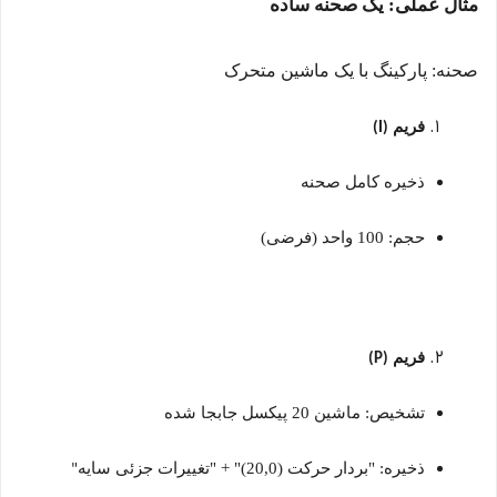
مثال عملی: یک صحنه ساده
صحنه: پارکینگ با یک ماشین متحرک
فریم
(I)
ذخیره کامل صحنه
حجم: 100 واحد (فرضی)
فریم
(P)
تشخیص: ماشین 20 پیکسل جابجا شده
ذخیره: "بردار حرکت (20,0)" + "تغییرات جزئی سایه
"