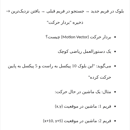
بلوک در فریم جدید
→
جستجو در فریم قبلی
→
یافتن نزدیک‌ترین
→
ذخیره "بردار حرکت
"
بردار حرکت
چیست؟
(Motion Vector)
یک دستورالعمل ریاضی کوچک
می‌گوید: "این بلوک 10 پیکسل به راست و 5 پیکسل به پایین
حرکت کرده
"
مثال: یک ماشین در حال حرکت
:
فریم 1: ماشین در موقعیت
(x,y)
فریم 2: ماشین در موقعیت
(x+10, y+5)