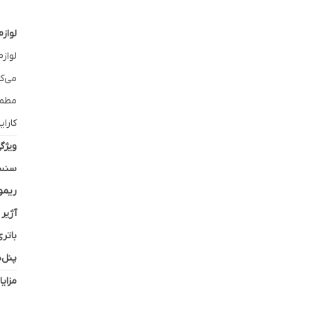
لواز
لواز
می‌کن
مطمئ
کارا
ویژگی
سنسو
ریموت
آژیر
باتر
پنل‌
مزایا