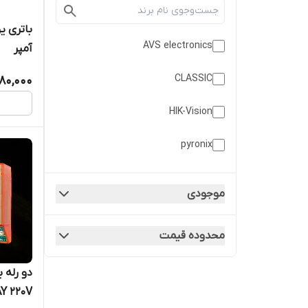
AVS electronics
آمپر
CLASSIC
80,000
HIK-Vision
pyronix
صبا باتری
موجودی
محدوده قیمت
Y 220V