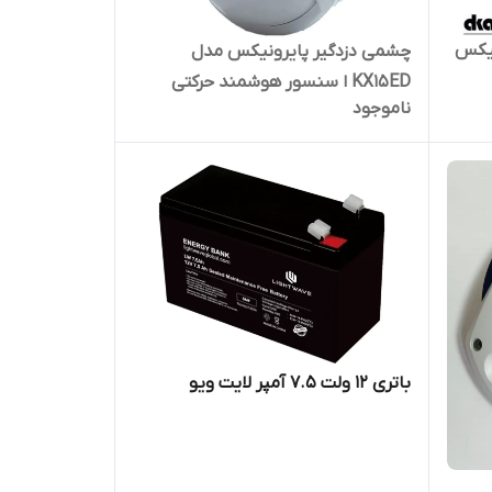
نیکس
چشمی دزدگیر پایرونیکس مدل
KX15ED ا سنسور هوشمند حرکتی
ناموجود
پایرونیکس مدل KX15ED
باتری 12 ولت 7.5 آمپر لایت ویو