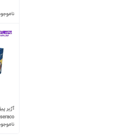
ناموجود
آژیر پی
seraco مدل LA PZ SK
ناموجود