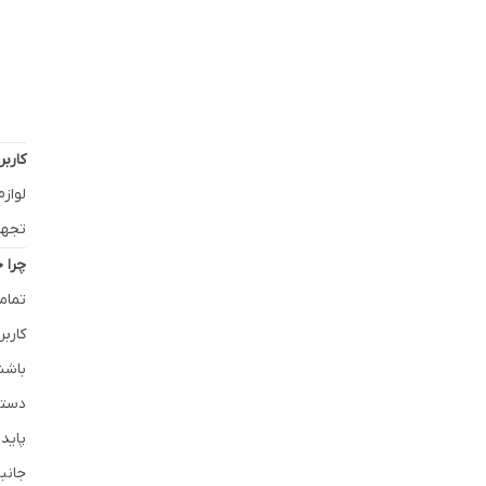
کاربر
لوازم
تجهی
چرا 
تمام
کارب
باشن
دسته
پاید
جانبی