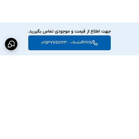
ﺷﻤﺎرش اﻓﺮد
---
جهت اطلاع از قیمت و موجودی تماس بگیرید.
شبکه ذخیره‌سازی:
09001042625 - 02537757623
ذخیره‌سازی
MicroSD
تا
512 گیگابایت
مشاهده و مدیریت از طریق
APP
و
EZStation
اتصال شبکه:
100M
/
10
RJ45
پشتیبانی از پروتکل‌های شبکه
HTTPS
،
RTSP
،
UDP
/
TCP
،
IPv4
و
…
برگشت به بالا
---
تغذیه و نصب:
منبع تغذیه:
DC 12V ±25% یا PoE (IEEE 802.3af)
مصرف برق:
حداکثر 4.7 وات
محافظت در برابر نوسانات:
۴KV