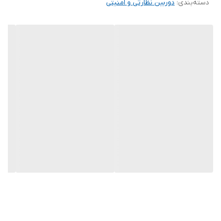
دسته‌بندی
:
دوربین نظارتی و امنیتی
مناسب نصب در محیط‌های باز است و با نور
Dual light
(IR و Warm
Light) تا فاصله
30 متر
، کیفیت تصویر فوق‌العاده‌ای را حتی در تاریکی
فراهم می‌کند.
---
کیفیت تصویر و دید در شب:
سنسور 1/2.8 اینچ
CMOS
با وضوح
8 مگاپیکسل
حداقل روشنایی
رنگی 0.005 لوکس
با فعال بودن
AGC
Smart IR
تا فاصله
30 متر
برای روشنایی یکنواخت
پشتیبانی از
DNR
3D
/
2D
برای کاهش نویز دیجیتال
قابلیت
Defog
دیجیتال برای وضوح تصویر در شرایط نور پس‌زمینه و
مه‌آلود
---