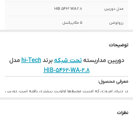
مدل دوربین
HIB 5462 WA 2.8
رزولوشن
5 مگاپیکسل
نوع دوربین
بالت - IP
توضیحات
لنز دوربین
2.8mm
دوربین مداربسته
تحت شبکه
برند
hi-Tech
مدل
جنس بدنه دوربین
فلز و پلاستیک (Metal / Plastic)
HIB-5462-WA-2.8
استاندارد
IP67
معرفی محصول:
در دنیای امروزی که امنیت محیط‌ها اولویت بیشتری یافته است، دوربین
مداربسته
HIB-5462-WA-2.8
به عنوان یک ابزار پیشرفته و کارآمد در
راستای تأمین امنیت و نظارت بر فضاهای مختلف مطرح می‌شود. با
نظرات
ویژگی‌های فنی منحصربه‌فرد و قابلیت‌های هوشمند، این مدل می‌تواند
به عنوان یک گزینه عالی برای استفاده در منازل، دفاتر، و محیط‌های