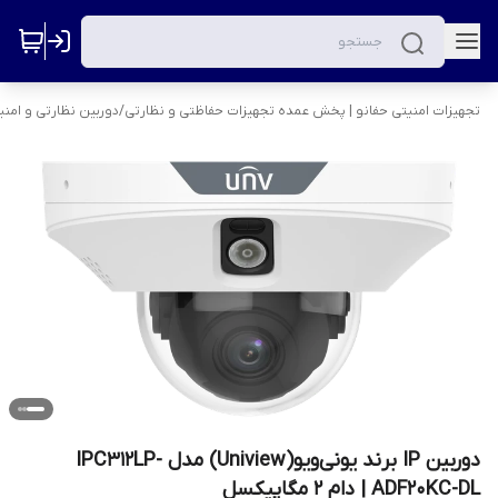
تجهیزات امنیتی حفانو | پخش عمده تجهیزات حفاظتی و نظارتی
/
دوربین نظارتی و امنی
دوربین IP برند یونی‌ویو(Uniview) مدل IPC312LP-
ADF20KC-DL | دام 2 مگاپیکسل