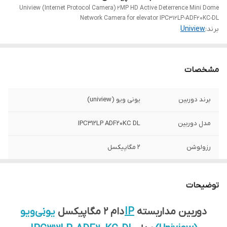
Uniview (Internet Protocol Camera) 2MP HD Active Deterrence Mini Dome
Network Camera for elevator IPC312LP-ADF20KC-DL
برند:
Uniview
مشخصات
برند دوربین
یونی ویو (uniview)
مدل دوربین
IPC312LP ADF20KC DL
رزولوشن
2 مگاپیکسل
نوع دوربین
دام - IP
توضیحات
لنز دوربین
2.0mm
دوربین مداربسته
IP
دام 2 مگاپیکسل
یونی‌ویو
جنس بدنه دوربین
پلاستیک (Plastic)