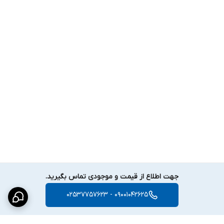
هشدار صوتی پخش می‌کند.
این قابلیت علاوه بر ثبت تصاویر، نقش مؤثری در پیشگیری از خرابکاری
و رفتارهای مشکوک دارد.
---
تشخیص ورودی آسانسور
این دوربین از قابلیت
Elevator Entrance Detection
بهره می‌برد.
سیستم هوشمند آن می‌تواند ورود وسایل نقلیه سبک مانند:
دوچرخه
موتور برقی
را تشخیص دهد و هشدار لازم را ارسال کند.
این قابلیت برای ساختمان‌هایی که ورود برخی وسایل به داخل آسانسور
جهت اطلاع از قیمت و موجودی تماس بگیرید.
ممنوع است، بسیار کاربردی خواهد بود.
09001042625 - 02537757623
---
نمایش اطلاعات طبقات روی تصویر