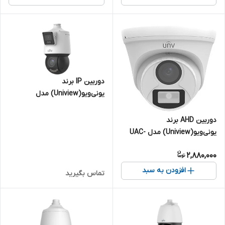
دوربین IP برند
یونی‌ویو(Uniview) مدل
IPC94144SFW-X25-F40C | اسپید
دام - دولنز(یک PTZ) - 4+4
دوربین AHD برند
مگاپیکسل
یونی‌ویو(Uniview) مدل UAC-
T112-F28-W | دام 2 مگاپیکسل
2,880,000
افزودن به سبد
تماس بگیرید