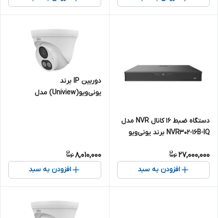
دوربین IP برند
یونی‌ویو(Uniview) مدل
IPC3612LB-AF28K-DL | دام 2
مگاپیکسل
دستگاه ضبط 16 کانال NVR مدل
NVR302-16B-IQ برند یونی‌ویو
(Uniview)
8,010,000
27,000,000
افزودن به سبد
افزودن به سبد