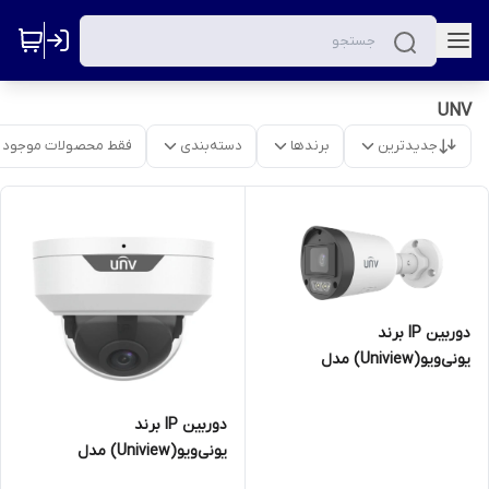
UNV
جدیدترین
برندها
دسته‌بندی
فقط محصولات موجود
دوربین IP برند
یونی‌ویو(Uniview) مدل
IPC2124LB-AF28K-DL2 | بالت 4
مگاپیکسل
دوربین IP برند
یونی‌ویو(Uniview) مدل
IPC325LE-ADF28K-H | دام 5