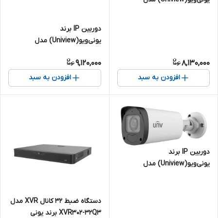
IPC324LB-SF28-A | دام 4
مگاپیکسل
دوربین IP برند
یونی‌ویو(Uniview) مدل
IPC2125LB-SF28-A | بالت 5
9,120,000
8,130,000
مگاپیکسل
افزودن به سبد
افزودن به سبد
دوربین IP برند
یونی‌ویو(Uniview) مدل
IPC2325LB-ADZK-G | بالت 5
مگاپیکسل
دستگاه ضبط 32 کانال XVR مدل
XVR302-32Q3 برند یونی