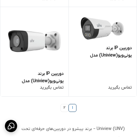
مگاپیکسل
مگاپیکسل
دوربین IP برند
یونی‌ویو(Uniview) مدل
IPC2122LE-ADF28KMC-DL | بالت
2 مگاپیکسل
دوربین IP برند
یونی‌ویو(Uniview) مدل
تماس بگیرید
تماس بگیرید
IPC2122LB-ASF28K-A | بالت 2
مگاپیکسل
2
1
Uniview (UNV) – برند پیشرو در دوربین‌های حرفه‌ای تحت