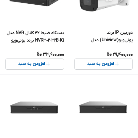
دوربین IP برند
دستگاه ضبط 32 کانال NVR مدل
یونی‌ویو(Uniview) مدل
NVR302-32B-IQ برند یونی‌ویو
IPC2324SB-DZK-I0 | بالت 4
(Uniview)
33,900,000
29,400,000
مگاپیکسل
افزودن به سبد
افزودن به سبد