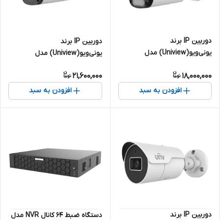
دوربین IP برند
دوربین IP برند
یونی‌ویو(Uniview) مدل
یونی‌ویو(Uniview) مدل
IPC2314LE-ADF28KM-WP | بالت
IPC2324LB-ADZK-G | بالت 4
21,600,000
18,000,000
4 مگاپیکسل
مگاپیکسل
افزودن به سبد
افزودن به سبد
دوربین IP برند
دستگاه ضبط 64 کانال NVR مدل