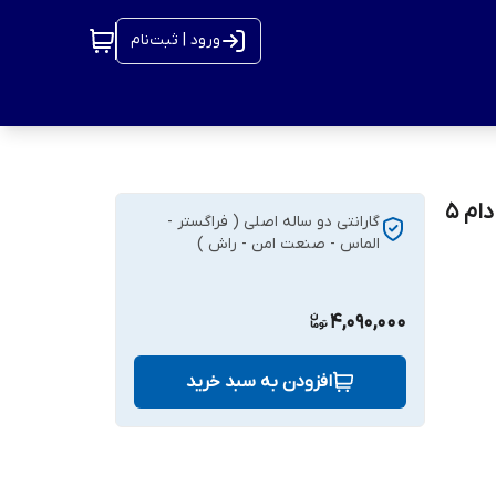
ورود | ثبت‌نام
دوربین IP برند داهوا (DAHUA) مدل DH-HAC-T1A51P | دام 5
گارانتی دو ساله اصلی ( فراگستر -
الماس - صنعت امن - راش )
4,090,000
افزودن به سبد خرید