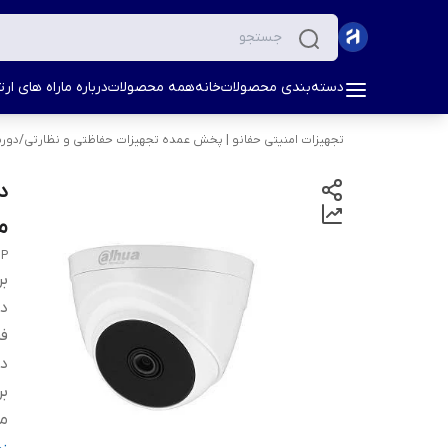
دسته‌بندی محصولات
خانه
همه محصولات
درباره ما
راه های ارتب
تجهیزات امنیتی حفانو | پخش عمده تجهیزات حفاظتی و نظارتی
/
دورب
م
1P
بر
دس
ف
د
بر
می