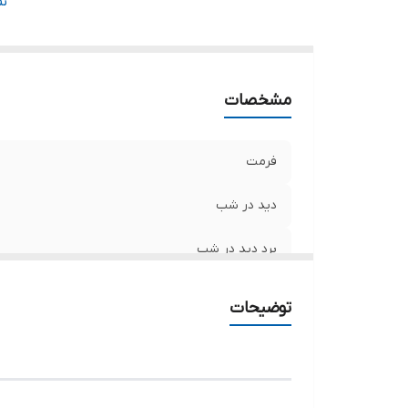
نو
ن
و
قا
ج
مشخصات
فرمت
دید در شب
برد دید در شب
میکروفن داخلی
توضیحات
نوع لنز
وضوح تصویر