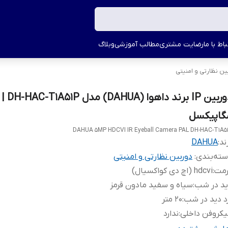
اط با ما
رضایت مشتری
مطالب آموزشی
وبلاگ
ین نظارتی و امنیتی
گاپیکسل
DAHUA 5MP HDCVI IR Eyeball Camera PAL DH-HAC-T1A5
ند:
DAHUA
ته‌بندی
:
دوربین نظارتی و امنیتی
رمت
:
hdcvi (اچ دی کواکسیال)
ید در شب
:
سیاه و سفید مادون قرمز
د دید در شب
:
20 متر
کروفن داخلی
:
ندارد