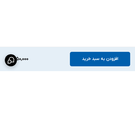
H.265
Smart H.264+
H.264
ضبط تصویر در حالت
Main Stream
تا
720P
/
1080N
با نرخ فریم
1 تا
25/30 فریم بر ثانیه
انجام می‌شود و
Sub Stream
نیز برای انتقال
افزودن به سبد خرید
9,050,000
سبک‌تر تصویر فعال است.
قابلیت
Dual Stream
نیز در دستگاه وجود دارد.
---
خروجی تصویر و نمایش:
خروجی تصویر از طریق:
برگشت به بالا
1 پورت HDMI
1 پورت VGA