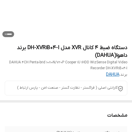
دستگاه ضبط 4 کانال XVR مدل DH-XVR1B04-I برند
داهوا(DAHUA)
DAHUA 4CH Penta-brid 1080N/720P Cooper 1U 1HDD WizSense Digital Video
Recorder DH-XVR1B04-I
برند:
DAHUA
گارانتی اصلی ( فراگستر - نظارت گستر - صنعت امن - پارس ارتباط )
مشخصات