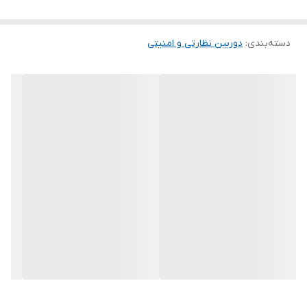
دستگاه ضبط تصویر
DH-XVR1B04-I
Dahua
یک
XVR
چهار کاناله حرفه‌ای
از
سری WizSense
است که با پشتیبانی از فناوری‌های هوشمند
دسته‌بندی
:
دوربین نظارتی و امنیتی
تشخیص
انسان
و
خودرو
،
فشرده‌سازی پیشرفته
و سازگاری کامل با
انواع
دوربین‌ها
، گزینه‌ای ایده‌آل برای سیستم‌های نظارتی خانگی، فروشگاهی و
پروژه‌های متوسط محسوب می‌شود.
---
پردازنده و سیستم‌عامل:
این دستگاه به پردازنده صنعتی مجهز بوده و با
سیستم‌عامل Embedded
Linux
کار می‌کند که پایداری بالا، عملکرد سریع و امنیت مناسب را در
استفاده طولانی‌مدت تضمین می‌کند.
رابط کاربری از طریق
منوی محلی
(
GUI
) و
مرورگر وب
در دسترس است.
---