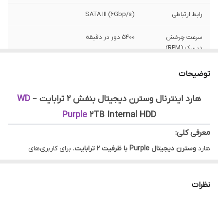
رابط ارتباطی
SATA III (6Gbp/s)
سرعت چرخش
5400 دور در دقیقه
دیسک (RPM)
حافظه کش
64 مگابایت
توضیحات
(Buffer)
هارد اینترنال وسترن دیجیتال بنفش ۲ ترابایت –
WD
پشتیبانی از
تا 64 دوربین به‌طور همزمان
Purple
2TB Internal HDD
دوربین‌ها
معرفی کلی:
هارد
وسترن دیجیتال Purple با ظرفیت ۲ ترابایت
، برای کاربری‌های
نظارتی و سیستم‌هایی که به ذخیره‌سازی مداوم و پایدار نیاز دارند
طراحی شده است. این مدل با رابط
SATA 6Gb/s
و ساختار بهینه‌شده
نظرات
برای استفاده طولانی‌مدت، گزینه‌ای قابل‌اعتماد برای انواع
DVR
و
NVR
محسوب می‌شود.