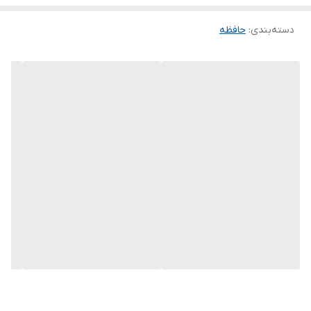
دسته‌بندی
:
حافظه
---
عملکرد و سرعت:
این هارد با مجموعه مشخصات زیر، عملکرد پایدار و سرعت مناسب
ذخیره‌سازی را ارائه می‌دهد:
•
ظرفیت:
۲ ترابایت
•
سرعت چرخش دیسک:
5400 RPM
•
حافظه کش (Buffer):
64 مگابایت
•
رابط انتقال:
SATA III (سرعت 6Gbps)
>>> ترکیب این ویژگی‌ها باعث می‌شود اطلاعات به‌صورت یکنواخت و
بدون فشار اضافی خوانده و نوشته شوند.
---
فناوری ذخیره‌سازی و پایداری: