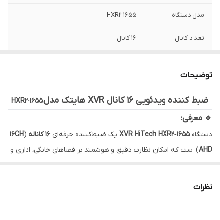
مدل دستگاه
HXR2 1655
تعداد کانال
16 کانال
ورودی های IP
---
توضیحات
ورودی های AHD
16 کانال (16 CH AHD)
ضبط کننده ویدئویی 16 کانال XVR هایتک مدل
HXR2‑1655
ذخیره سازی
2 هارد تا 8 ترابایت (Hard drive 8T (2 Port))
🔹 معرفی:
دستگاه
XVR HiTech HXR2‑1655
یک ضبط‌کننده حرفه‌ای
۱۶
کاناله
(
16CH
AHD
) است که امکان نظارت دقیق و هوشمند بر فضاهای خانگی، اداری و
تجاری را فراهم می‌کند. این
XVR
با استفاده از فناوری
H.265
، حجم
ذخیره‌سازی را بهینه کرده و امکان ضبط طولانی مدت ویدئوهای با
نظرات
کیفیت بالا را فراهم می‌نماید. همچنین پشتیبانی از
Smart AI
قابلیت‌های هوشمند مانند تشخیص انسان و خودرو، مدیریت هشدارها