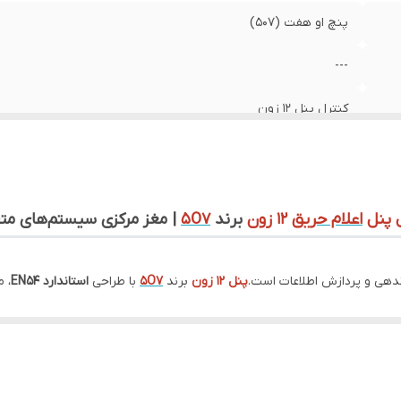
پنچ او هفت (507)
---
کنترل پنل 12 زون
EN54 | CE | استاندارد ملی | KB-COC | ISO
ایران
 پنل
اعلام حریق
12 زون
برند
5O7
| مغز مرکزی سیستم‌های مت
ندهی و پردازش اطلاعات است.
پنل ۱۲ زون
برند
5O7
با طراحی
استاندارد EN54
، 
، حتی در صورت قطعی برق، هشدارها و اعلان‌های صوتی و نوری را حفظ
 و آن را مناسب محیط‌های مختلف می‌سازد.