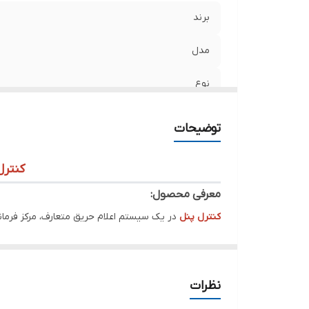
برند
مدل
نوع
استاندارد ها
توضیحات
کشور سازنده
کنترل
معرفی محصول:
کنترل پنل
در یک سیستم اعلام حریق متعارف، مرکز فرما
می‌سازد و با ولتاژ کاری
۲۲۰VAC
و پشتیبانی از
دو باتری Lead Acid
الکترواستاتیک
طول عمر و دوام محصول را تضمین می‌کند
نظرات
---