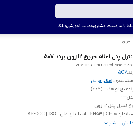
اط با ما
رضایت مشتری
مطالب آموزشی
وبلاگ
م حریق
ترل پنل اعلام حریق 12 زون برند 507
5O7 Fire Alarm Control Panel 12 Zo
ند:
5O7
ته‌بندی
:
اعلام حریق
ند
:
پنچ او هفت (507)
دل
:
---
ع
:
کنترل پنل 12 زون
تاندارد ها
:
EN54 | CE | استاندارد ملی | KB-COC | ISO
ور سازنده
:
ایران
مایش بیشتر