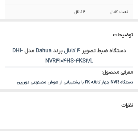
تعداد کانال
4 کانال
ورودی های IP
4 کانال
توضیحات
ذخیره سازی
1 هارد تا 10 ترابایت (1SATA III ports, up to 10
TB)
دستگاه ضبط تصویر
4 کانال
برند
Dahua
مدل
DHI-
NVR4104HS-4KS2/L
معرفی محصول:
دستگاه
NVR
چهار کاناله 4K با پشتیبانی از هوش مصنوعی دوربین
دستگاه
DHI-NVR4104HS-4KS2/L
یکی از
NVRهای
حرفه‌ای و جمع‌وجور
داهوا
برای سیستم‌های نظارتی مبتنی بر
دوربین IP
است. این دستگاه با
نظرات
پشتیبانی از
۴ کانال
تصویر، خروجی
4K
،
فشرده‌سازی هوشمند
و
قابلیت‌های
AI
مبتنی بر دوربین، گزینه‌ای قابل‌اعتماد برای فروشگاه‌ها،
دفاتر، منازل و پروژه‌های نظارتی سبک تا متوسط به شمار می‌رود.