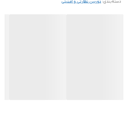
دسته‌بندی
:
دوربین نظارتی و امنیتی
---
رابط کاربری و سیستم عامل:
این
NVR
به رابط کاربری جدید
Dahua UI 4.0
و
Security Baseline 2.1
مجهز شده که امنیت، سرعت و دسترسی آسان‌تری را فراهم می‌کند.
سیستم‌عامل
Embedded Linux
به همراه پردازنده صنعتی داخلی،
عملکردی پایدار و 24/7 را تضمین می‌کند. مدیریت دستگاه هم از طریق
رابط وب و هم منوی گرافیکی محلی امکان‌پذیر است.
---
کیفیت ضبط، فشرده‌سازی و توان پردازش:
دستگاه از فرمت‌های
Smart H.264+
،
H.265
،
H.264
و
Smart H.265+
پشتیبانی می‌کند و به قابلیت
H.265 Auto Switch
مجهز است تا بسته
به شرایط، بهینه‌ترین حالت فشرده‌سازی انتخاب شود.