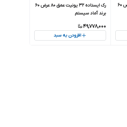
رک ایستاده 16 یونیت عمق ۸۰ عرض ۶۰
رک ایستاده 32 یونیت عمق ۸۰ عرض ۶۰
برند آماد سیستم
49,778,000
افزودن به سبد