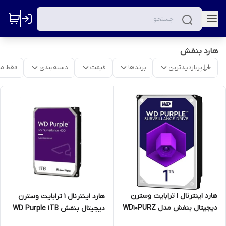
هارد بنفش
پربازدیدترین
برندها
قیمت
دسته‌بندی
فقط م
هارد اینترنال 1 ترابایت وسترن
هارد اینترنال 1 ترابایت وسترن
دیجیتال بنفش مدل WD10PURZ
دیجیتال بنفش WD Purple 1TB
(شرکتی)
(گارانتی 24 ماهه رایکا)