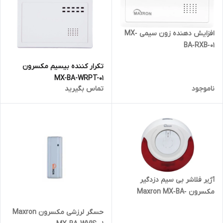
افزایش دهنده زون سیمی MX‐
BA‐RXB‐01
تکرار کننده بیسیم مکسرون
MX-BA-WRPT-01
ناموجود
تماس بگیرید
آژیر فلاشر بی سیم دزدگیر
مکسرون Maxron MX‐BA‐
WSIR‐01
حسگر لرزشی مکسرون Maxron