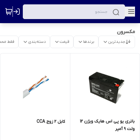
مکسرون
جدیدترین
برندها
قیمت
دسته‌بندی
فقط محص
باتری یو پی اس هایک ویژن 12
کابل 2 زوج CCA
ولت 9 آمپر