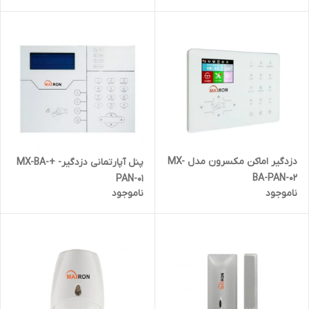
دزدگیر اماکن مکسرون مدل MX-
پنل آپارتمانی دزدگیر- +MX-BA-
BA-PAN-02
PAN-01
ناموجود
ناموجود