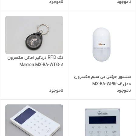
ناموجود
ناموجود
WPIR-04
WPIR-03
تگ RFID دزدگیر اماکن مکسرون
Maxron MX-BA-WTG-01
سنسور حرکتی بی سیم مکسرون
مدل MX-BA-WPIR-02
ناموجود
ناموجود