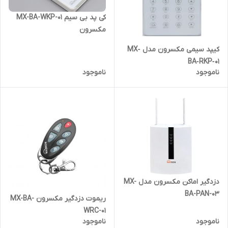
کی پد بی سیم MX-BA-WKP-01
مکسرون
کیپد سیمی مکسرون مدل MX‐
BA‐RKP‐01
ناموجود
ناموجود
دزدگیر اماکن مکسرون مدل MX-
BA-PAN-03
ریموت دزدگیر مکسرون MX-BA-
WRC-01
ناموجود
ناموجود