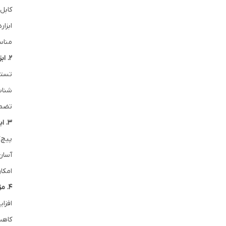
کابل
ابزا
مناسب برای
2. ابزارهای تست و عیب‌یابی
تستر
شناس
تضمی
3. ابزارهای نگهداری و ارتقا
پیچ‌
آسان
امکا
4. مزایای استفاده از ابزار شبکه
افزا
کاهش