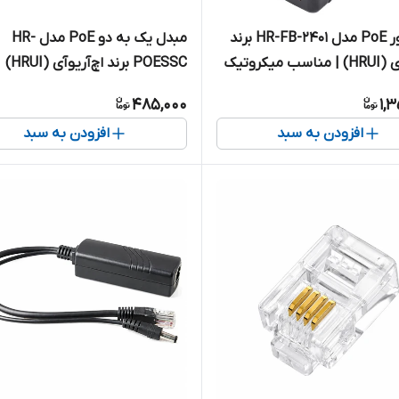
اینجکتور PoE مدل HR-FB-2401 برند
مبدل یک به دو PoE مدل HR-
ب میکروتیک
POESSC برند اچ‌آر‌یو‌آی (HRUI)
485,000
1,
افزودن به سبد
افزودن به سبد