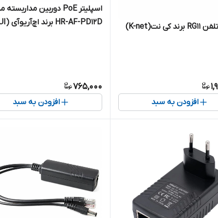
اسپلیتر PoE دوربین مداربسته 
HR-AF-PD12D برند اچ‌آر‌یو‌آی (HRUI)
 کی نت(K-net)
765,000
1,
افزودن به سبد
افزودن به سبد