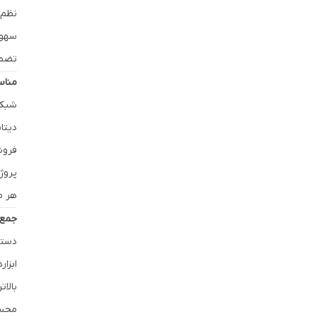
نظم‌
سهول
تضمین
مناس
شبکه
دیتا
فروش
پروژ
هر م
جمع‌
دسته
ابزا
بالا
محسو