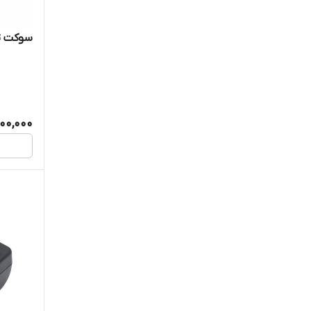
سوکت تلفن RG11 برند
900,000