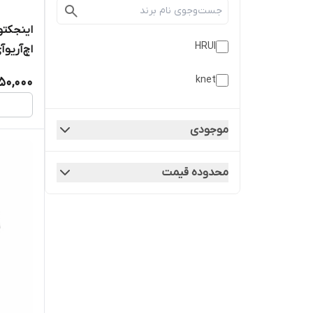
HRUI
اچ‌آر‌یو‌آی (HRUI) | مناس
knet
350,000
موجودی
محدوده قیمت