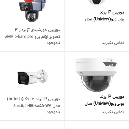
دوربین IP برند
یونی‌ویو(Uniview) مدل
IPC3618SR3-DPF28M | دام 8
دوربین خورشیدی آژیردار 3
مگاپیکسل
تصویر اوکم پرو 8MP o-kam pro
تماس بگیرید
ناموجود
دوربین IP برند
دوربین IP برند هایتک(hi-tech)
یونی‌ویو(Uniview) مدل
مدل HIB-8855-WA | بالت 8
IPC328LE-ADF40K-G | دام 8
تماس بگیرید
ناموجود
مگاپیکسل
مگاپیکسل