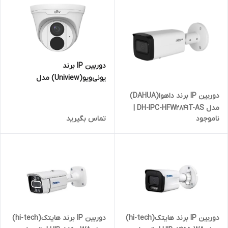
دوربین IP برند
یونی‌ویو(Uniview) مدل
IPC3618LE-ADF28K-G | دام 8
دوربین IP برند داهوا(DAHUA)
مگاپیکسل
مدل DH-IPC-HFW2841T-AS |
ناموجود
تماس بگیرید
بالت 8 مگاپیکسل
دوربین IP برند هایتک(hi-tech)
دوربین IP برند هایتک(hi-tech)