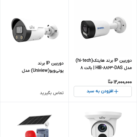
دوربین IP برند هایتک(hi-tech)
دوربین IP برند
مدل HIB-8863-DAS | بالت 8
یونی‌ویو(Uniview) مدل
مگاپیکسل
IPC2128SB-ADF28(40)KMC-I0 |
12,000,000
بالت 8 مگاپیکسل
افزودن به سبد
تماس بگیرید