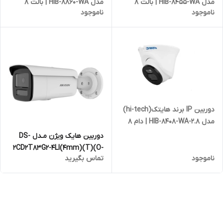
مدل HIB-8455-WA | بالت 8
مدل HIB-8860-WA | بالت 8
ناموجود
ناموجود
مگاپیکسل
مگاپیکسل
دوربین IP برند هایتک(hi-tech)
مدل HIB-8408-WA-2.8 | دام 8
مگاپیکسل
دوربین هایک ویژن مـدل DS-
2CD2T83G2-4LI(4mm)(T)(O-
ناموجود
تماس بگیرید
SDT)